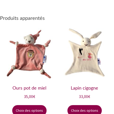
Produits apparentés
Ours pot de miel
Lapin cigogne
35,00
€
33,00
€
Ce
Ce
produit
produi
Choix des options
Choix des options