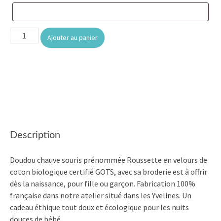
quantité
Ajouter au panier
de
Roussette
cerf
volant
Description
Doudou chauve souris prénommée Roussette en velours de
coton biologique certifié GOTS, avec sa broderie est à offrir
dès la naissance, pour fille ou garçon. Fabrication 100%
française dans notre atelier situé dans les Yvelines. Un
cadeau éthique tout doux et écologique pour les nuits
douces de bébé.