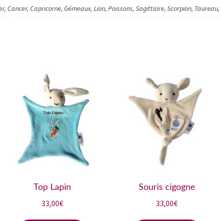
er, Cancer, Capricorne, Gémeaux, Lion, Poissons, Sagittaire, Scorpion, Taureau,
Top Lapin
Souris cigogne
33,00
€
33,00
€
Ce
Ce