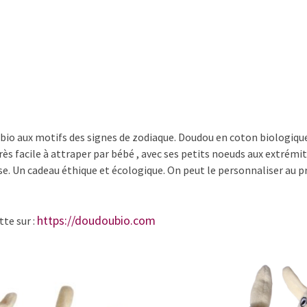
signes
zodiaque
io aux motifs des signes de zodiaque. Doudou en coton biologique n
Très facile à attraper par bébé , avec ses petits noeuds aux extrémi
se. Un cadeau éthique et écologique. On peut le personnaliser au 
https://doudoubio.com
te sur :