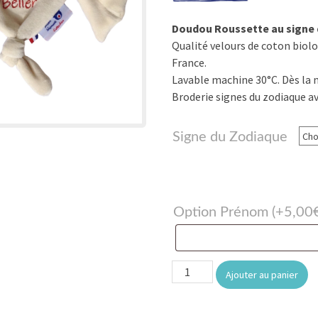
Doudou Roussette au signe 
Qualité velours de coton biol
France.
Lavable machine 30°C. Dès la n
Broderie signes du zodiaque a
Signe du Zodiaque
Option Prénom
(+
5,00
quantité
Ajouter au panier
de
Roussette