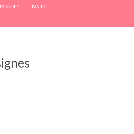
 SUIS JE ?
PANIER
 SUIS JE ?
CONDITIONS
GÉNÉRALES DE VENTE
I DE NEUF ?
MON COMPTE
NTIONS LÉGALES
signes