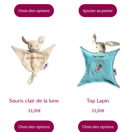
Ce
produit
Choix des options
Ajouter au panier
a
plusieurs
variations.
Les
options
peuvent
être
choisies
sur
la
page
du
Souris clair de la lune
Top Lapin
produit
33,00
€
33,00
€
Ce
Ce
produit
produi
Choix des options
Choix des options