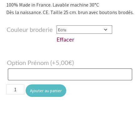
100% Made in France. Lavable machine 30°C
Dès la naissance. CE. Taille 25 cm. brun avec boutons brodés.
Couleur broderie
Effacer
Option Prénom
(+
5,00
€
)
quantité
Ajouter au panier
de
Lapin
boutons
-
Brun