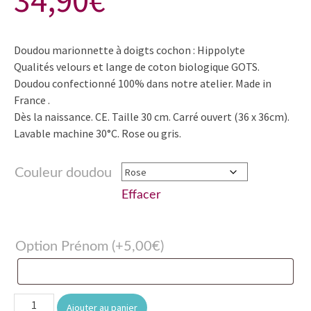
34,90
€
Doudou marionnette à doigts cochon : Hippolyte
Qualités velours et lange de coton biologique GOTS.
Doudou confectionné 100% dans notre atelier. Made in
France .
Dès la naissance. CE. Taille 30 cm. Carré ouvert (36 x 36cm).
Lavable machine 30°C. Rose ou gris.
Couleur doudou
Effacer
Option Prénom
(+
5,00
€
)
quantité
Ajouter au panier