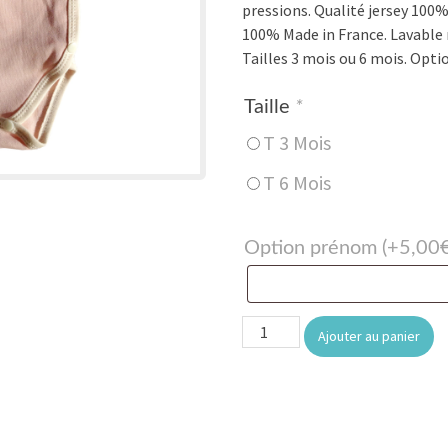
pressions. Qualité jersey 100
100% Made in France. Lavable
Tailles 3 mois ou 6 mois. Opti
Taille
*
T 3 Mois
T 6 Mois
Option prénom
(+
5,00
quantité
Ajouter au panier
de
Body
écru