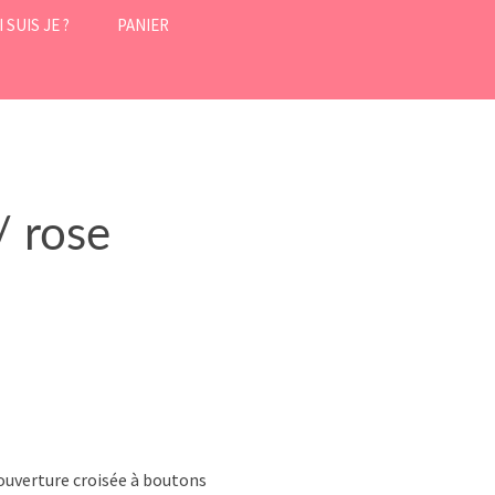
 SUIS JE ?
PANIER
 SUIS JE ?
CONDITIONS
GÉNÉRALES DE VENTE
I DE NEUF ?
MON COMPTE
NTIONS LÉGALES
/ rose
ouverture croisée à boutons