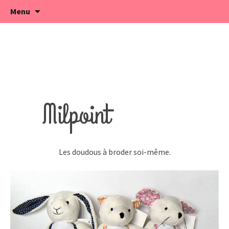
Créatrice de jouets français
Aller
Alexia Naumovic
Menu
au
contenu
Milpoint
Les doudous à broder soi-même.